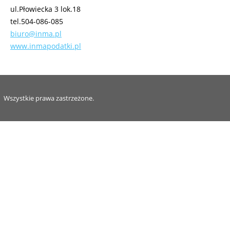
ul.Płowiecka 3 lok.18
tel.504-086-085
biuro@inma.pl
www.inmapodatki.pl
Wszystkie prawa zastrzeżone.