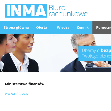
Strona główna
Oferta
Wiedza
Cennik
Pomocne
Ministerstwo finansów
www.mf.gov.pl