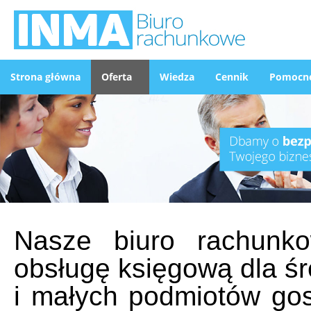
Strona główna
Oferta
Wiedza
Cennik
Pomocne
Nasze biuro rachunk
obsługę księgową dla ś
i małych podmiotów go